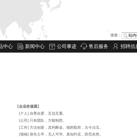
搜索：
品中心
新闻中心
公司事迹
售后服务
招聘信
【
企业价值观
】
[
个人
]
自尊自爱，互信互重。
[
公司
]
只有团队，方能制胜。
[
工作
]
方法创新，其利断金。细则取胜，古今法宝。
[
领袖
]
身先士卒，无人可夺。真知灼见，防范未然。