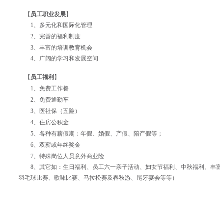
【
员工职业发展
】
1
、多元化和国际化管理
2
、完善的
福利制度
3
、丰富的培训教育机会
4
、广阔的学习和发展空间
【
员工福利
】
1
、免费工作餐
2
、免费通勤车
3
、医社保（五险）
4
、住房公积金
5
、各种有薪假期：年假、婚假、产假、陪产假等；
6
、双薪或年终奖金
7
、特殊岗位人员意外商业险
8
、其它如：生日福利、员工六一亲子活动、妇女节福利、中秋福利、丰
羽毛球比赛、歌咏比赛、马拉松赛及春秋游、尾牙宴会等等）