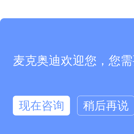
麦克奥迪欢迎您，您需
现在咨询
稍后再说
在线咨询