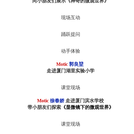
向小朋友们展示《
神奇的微观世界》
现场互动
踊跃提问
动手体验
Motic
郭良堃
走进厦门湖里实验小学
课堂现场
Motic
徐春娇
走进
厦门
滨水学校
带小朋友们探索
《
显微镜下的微观世界
》
课堂现场