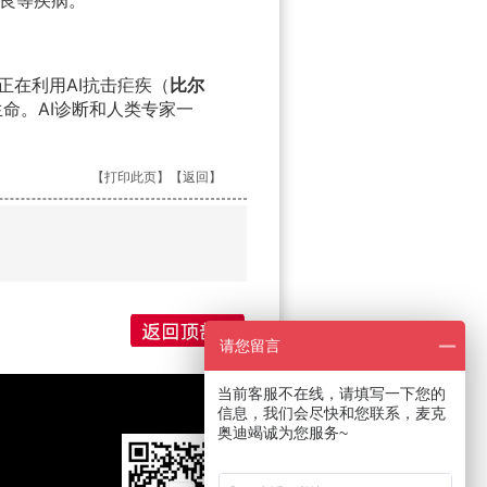
正在利用AI抗击疟疾（
比尔
命。AI诊断和人类专家一
【
打印此页
】【
返回
】
请您留言
当前客服不在线，请填写一下您的
信息，我们会尽快和您联系，麦克
奥迪竭诚为您服务~