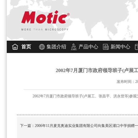
首页
集团介绍
产品中心
新闻中心
2002年7月厦门市政府领导班子(卢
发布时间：2002
2002年7月厦门市政府领导班子(卢展工、张昌平、洪永世等)
下一篇：
2006年11月麦克奥迪实业集团有限公司向集美区灌口中学捐赠