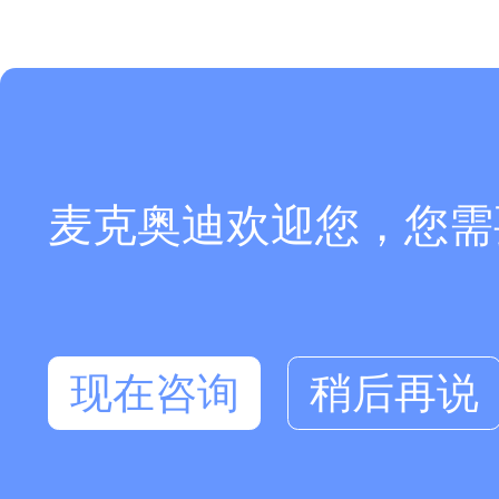
麦克奥迪欢迎您，您需
现在咨询
稍后再说
在线咨询