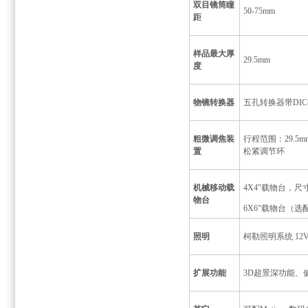
双目镜筒瞳
50-75mm
距
样品最大厚
29.5mm
度
物镜转换器
五孔转换器带
DIC
粗微调焦装
行程范围：
29.5m
置
松紧调节环
机械移动载
4X4"载物台，尺
物台
6X6"载物台（选
照明
柯勒照明系统
12
扩展功能
3D超景深功能、