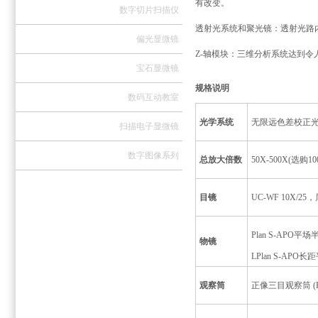
有改变。
数字切片扫描仪
透射光系统和聚光镜：透射光路内
偏光显微镜
Z-轴模块：三维分析系统达到令人惊
宝石显微镜
规格说明
数码互动教室
光学系统
无限远色差校正
扫描电子显微镜
数字图像系列
总放大倍数
50X-500X(选购
10
目镜
UC-WF 10X/2
Plan S-APO
物镜
LPlan S-AP
观察筒
正像三目观察筒
(